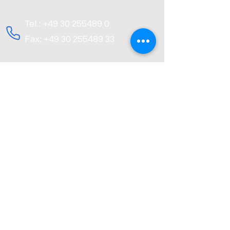
Tel.: +49 30 255489 0
Fax: +49 30 255489 33
info@triwex.de
Vorname
Nachname
E-Mail