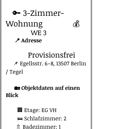
🔑 3-Zimmer-
Wohnung
💰
WE 3
📍 Adresse
Provisionsfrei
📌 Egellsstr. 6–8, 13507 Berlin
/ Tegel​
🏡 Objektdaten auf einen
Blick
​
🏢 Etage: EG VH
🛌 Schlafzimmer: 2
🚿 Badezimmer: 1