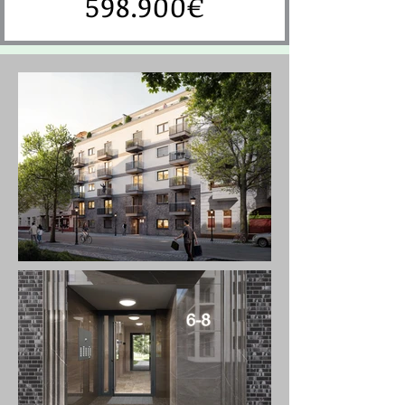
598.900€