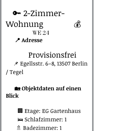
🔑 2-Zimmer-
Wohnung
💰
​ WE 24
📍 Adresse
Provisionsfrei
📌 Egellsstr. 6–8, 13507 Berlin
/ Tegel​
🏡 Objektdaten auf einen
Blick
​
🏢 Etage: EG Gartenhaus
🛌 Schlafzimmer: 1
🚿 Badezimmer: 1